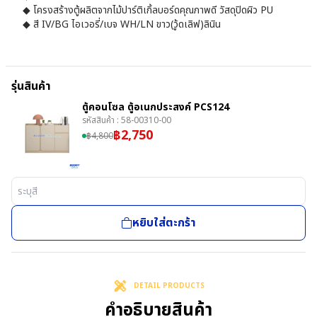
◆ โครงสร้างตู้ผลิตจากไม้ปาร์ติเกิ้ลบอร์ดคุณภาพดี วัสดุปิดผิว PU
◆ สี IV/BG ไอเวอรี่/เบจ WH/LN ขาว(วู้ดเลิฟ)ลินิน
รุ่นสินค้า
ตู้คอนโซล ตู้อเนกประสงค์ PCS124
รหัสสินค้า :
58-00310-00
฿
2,750
฿
4,800
หยิบใส่ตะกร้า
DETAIL PRODUCTS
คำอธิบายสินค้า