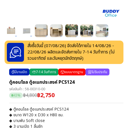
สั่งซื้อวันนี้ (
07/08/26
) จัดส่งได้ภายใน
14/08/26
-
22/08/26
ผลิตและจัดส่งภายใน
7
-
14
วันทำการ
(ไม่
รวมอาทิตย์ และวันหยุดนักขัตฤกษ์)
ตู้ไม้บานเปิด
7
-
14
วันทำการ
แบบมาตรฐาน
ไม่รับประกัน
ตู้คอนโซล ตู้อเนกประสงค์ PCS124
รหัสสินค้า :
58-00310-00
฿
2,750
฿
4,800
43
%
◆ ตู้คอนโซล ตู้อเนกประสงค์ PCS124
◆ ขนาด W120 x D30 x H80 ซม.
◆ บานพับ Soft close
◆ 3 บานเปิด 1 ลิ้นชัก