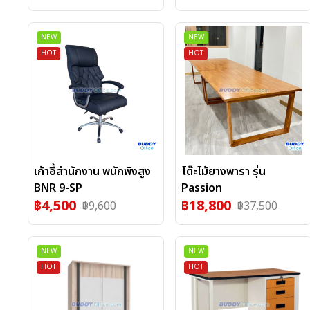
NEW
NEW
HOT
HOT
เก้าอี้สำนักงาน พนักพิงสูง
โต๊ะไม้ยางพารา รุ่น
BNR 9-SP
Passion
฿
4,500
฿
18,800
฿
9,600
฿
37,500
NEW
NEW
HOT
HOT