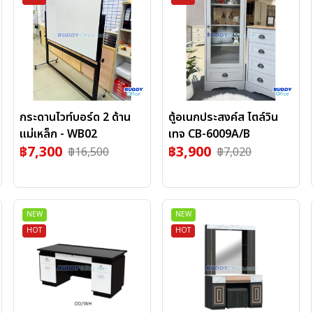
กระดานไวท์บอร์ด 2 ด้าน
ตู้อเนกประสงค์ส ไตล์วิน
แม่เหล็ก - WB02
เทจ CB-6009A/B
฿
7,300
฿
3,900
฿
16,500
฿
7,020
NEW
NEW
HOT
HOT