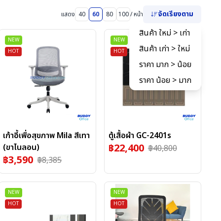
จัดเรียงตาม
แสดง
40
60
80
100
/ หน้า
สินค้า ใหม่ > เก่า
NEW
NEW
สินค้า เก่า > ใหม่
HOT
HOT
ราคา มาก > น้อย
ราคา น้อย > มาก
เก้าอี้เพื่อสุขภาพ Mila สีเทา
ตู้เสื้อผ้า GC-2401s
฿
22,400
(ขาไนลอน)
฿
40,800
฿
3,590
฿
8,385
NEW
NEW
HOT
HOT