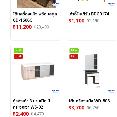
โต๊ะเครื่องแป้ง พร้อมสตูล
เก้าอี้โมเดิร์น BDG9174
฿
1,100
GD-1606C
฿
2,190
฿
11,200
฿
20,400
NEW
NEW
HOT
HOT
ตู้รองเท้า 3 บานเปิด มี
โต๊ะเครื่องแป้ง WD-806
฿
3,700
กระจกเงา WS-02
฿
6,750
฿
2,400
฿
4,470