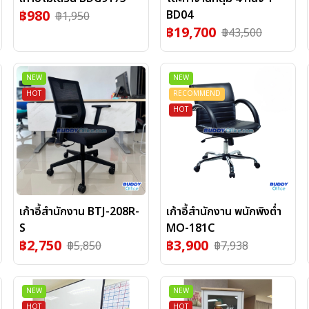
฿
980
BD04
฿
1,950
฿
19,700
฿
43,500
NEW
NEW
HOT
RECOMMEND
HOT
เก้าอี้สำนักงาน BTJ-208R-
เก้าอี้สำนักงาน พนักพิงต่ำ
S
MO-181C
฿
2,750
฿
3,900
฿
5,850
฿
7,938
NEW
NEW
HOT
HOT