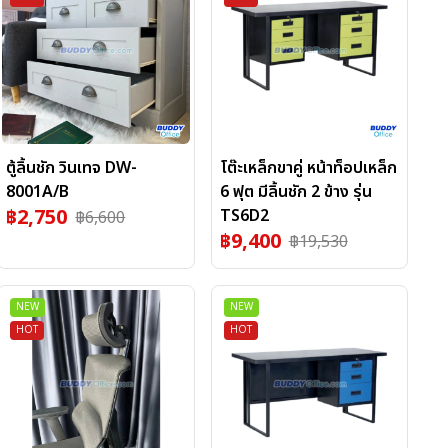
ตู้ลิ้นชัก วินเทจ DW-
โต๊ะเหล็กขาคู่ หน้าท็อปเหล็ก
8001A/B
6 ฟุต มีลิ้นชัก 2 ข้าง รุ่น
฿
2,750
TS6D2
฿
6,600
฿
9,400
฿
19,530
NEW
NEW
HOT
HOT