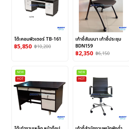
โต๊ะคอมพิวเตอร์ TB-161
เก้าอี้สัมมนา เก้าอี้ประชุม
฿
5,850
BDN159
฿
10,200
฿
2,350
฿
6,150
NEW
NEW
HOT
HOT
โต๊ะทำงานเหล็ก หน้าท็อป
เก้าอี้สำนักงานพนักพิงต่ำ