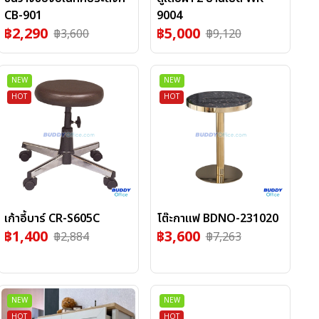
CB-901
9004
฿
2,290
฿
5,000
฿
3,600
฿
9,120
NEW
NEW
HOT
HOT
เก้าอี้บาร์ CR-S605C
โต๊ะกาแฟ BDNO-231020
฿
1,400
฿
3,600
฿
2,884
฿
7,263
NEW
NEW
HOT
HOT