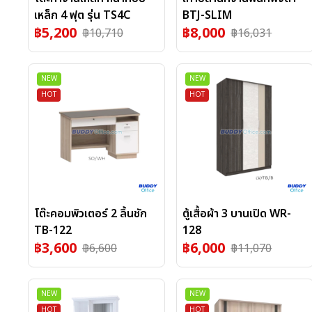
เหล็ก 4 ฟุต รุ่น TS4C
BTJ-SLIM
฿
5,200
฿
8,000
฿
10,710
฿
16,031
NEW
NEW
HOT
HOT
โต๊ะคอมพิวเตอร์ 2 ลิ้นชัก
ตู้เสื้อผ้า 3 บานเปิด WR-
TB-122
128
฿
3,600
฿
6,000
฿
6,600
฿
11,070
NEW
NEW
HOT
HOT