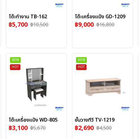
โต๊ะทำงาน TB-162
โต๊ะเครื่องแป้ง GD-1209
฿
5,700
฿
9,000
฿
10,500
฿
16,800
NEW
NEW
HOT
HOT
โต๊ะเครื่องแป้ง WD-805
ชั้นวางทีวี TV-1219
฿
3,100
฿
2,690
฿
5,670
฿
4,500