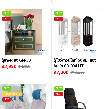
NEW
NEW
HOT
HOT
ตู้ข้างเตียง GN-501
ตู้โชว์ดาวน์ไลท์ 60 ซม. สอง
฿
2,950
ลิ้นชัก CB-004 LED
฿
4,950
฿
7,200
฿
13,200
SALE
NEW
NEW
RECOMMEND
HOT
HOT