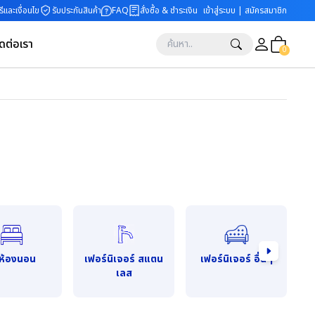
ีและเงื่อนไข
รับประกันสินค้า
FAQ
สั่งซื้อ & ชำระเงิน
เข้าสู่ระบบ | สมัครสมาชิก
ิดต่อเรา
0
ดห้องนอน
เฟอร์นิเจอร์ สแตน
เฟอร์นิเจอร์ อื่นๆ
อ
เลส