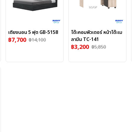
เตียงนอน 5 ฟุต GB-5158
โต๊ะคอมพิวเตอร์ หน้าโต๊ะเม
฿
7,700
ลามีน TC-141
฿
14,100
฿
3,200
฿
5,850