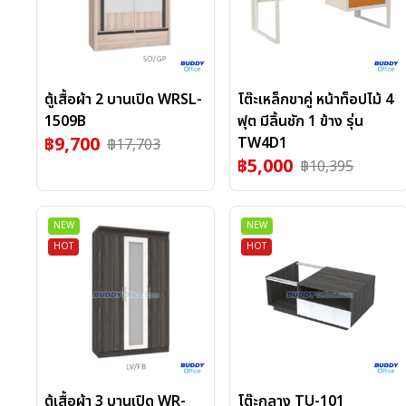
ตู้เสื้อผ้า 2 บานเปิด WRSL-
โต๊ะเหล็กขาคู่ หน้าท็อปไม้ 4
1509B
ฟุต มีลิ้นชัก 1 ข้าง รุ่น
฿
9,700
TW4D1
฿
17,703
฿
5,000
฿
10,395
NEW
NEW
HOT
HOT
ตู้เสื้อผ้า 3 บานเปิด WR-
โต๊ะกลาง TU-101