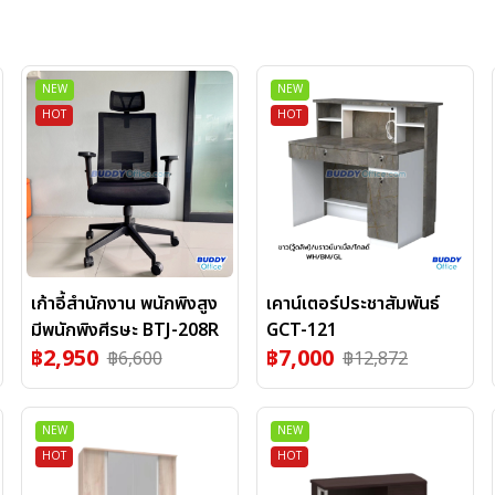
NEW
NEW
HOT
HOT
เก้าอี้สำนักงาน พนักพิงสูง
เคาน์เตอร์ประชาสัมพันธ์
มีพนักพิงศีรษะ BTJ-208R
GCT-121
฿
2,950
฿
7,000
฿
6,600
฿
12,872
NEW
NEW
HOT
HOT