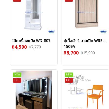
โต๊ะเครื่องแป้ง WD-807
ตู้เสื้อผ้า 2 บานเปิด WRSL-
฿
4,590
1509A
฿
7,770
฿
8,700
฿
15,900
NEW
NEW
HOT
HOT