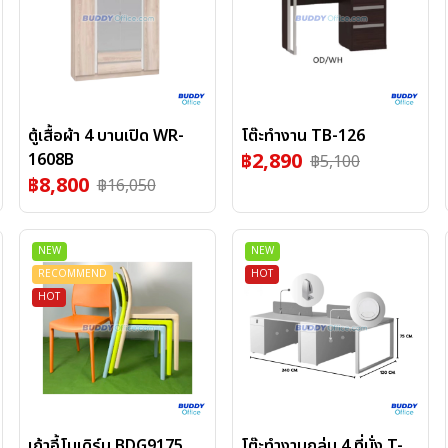
ตู้เสื้อผ้า 4 บานเปิด WR-
โต๊ะทำงาน TB-126
฿
2,890
1608B
฿
5,100
฿
8,800
฿
16,050
NEW
NEW
RECOMMEND
HOT
HOT
เก้าอี้โมเดิร์น BDG9175
โต๊ะทำงานกลุ่ม 4 ที่นั่ง T-