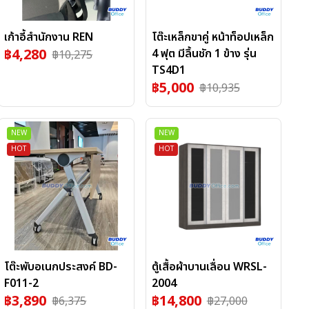
เก้าอี้สำนักงาน REN
โต๊ะเหล็กขาคู่ หน้าท็อปเหล็ก
฿
4,280
4 ฟุต มีลิ้นชัก 1 ข้าง รุ่น
฿
10,275
TS4D1
฿
5,000
฿
10,935
NEW
NEW
HOT
HOT
โต๊ะพับอเนกประสงค์ BD-
ตู้เสื้อผ้าบานเลื่อน WRSL-
F011-2
2004
฿
3,890
฿
14,800
฿
6,375
฿
27,000