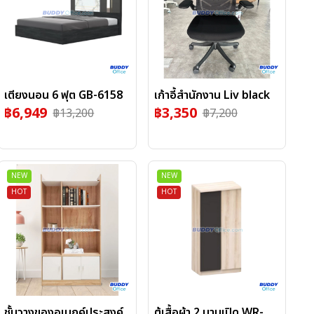
เตียงนอน 6 ฟุต GB-6158
เก้าอี้สำนักงาน Liv black
฿
6,949
฿
3,350
฿
13,200
฿
7,200
NEW
NEW
HOT
HOT
ชั้นวางของอเนกค์ประสงค์
ตู้เสื้อผ้า 2 บานเปิด WR-