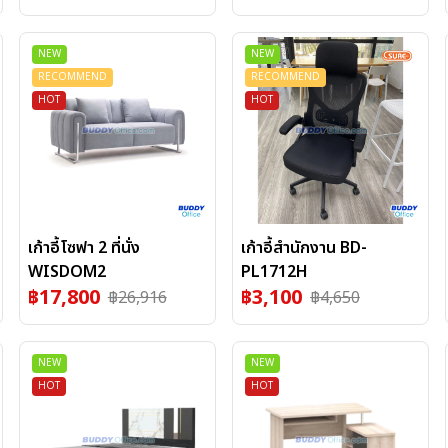
NEW
NEW
RECOMMEND
RECOMMEND
HOT
HOT
เก้าอี้โซฟา 2 ที่นั่ง
เก้าอี้สำนักงาน BD-
WISDOM2
PL1712H
฿
17,800
฿
3,100
฿
26,916
฿
4,650
NEW
NEW
HOT
HOT