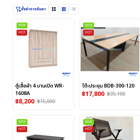
ตั้งค่าการค้นหา
NEW
NEW
HOT
HOT
ตู้เสื้อผ้า 4 บานเปิด WR-
โต๊ะประชุม BDB-300-120
฿
17,800
1608A
฿
35,100
฿
8,200
฿
15,000
NEW
NEW
HOT
HOT