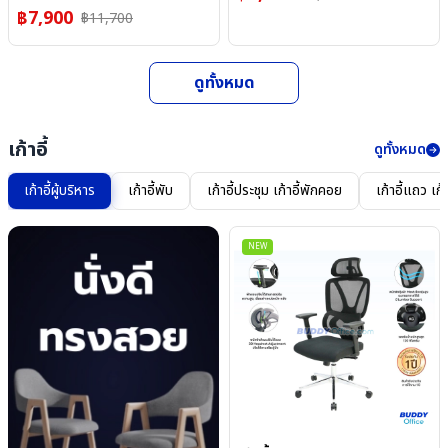
฿
7,900
฿
11,700
ดูทั้งหมด
เก้าอี้
ดูทั้งหมด
เก้าอี้ผู้บริหาร
เก้าอี้พับ
เก้าอี้ประชุม เก้าอี้พักคอย
เก้าอี้แถว เก้
NEW