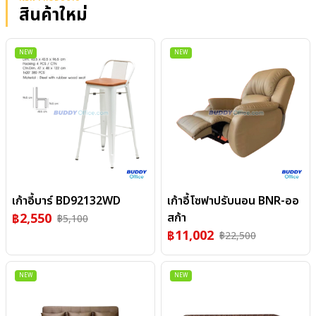
สินค้าใหม่
NEW
NEW
เก้าอี้บาร์ BD92132WD
เก้าอี้โซฟาปรับนอน BNR-ออ
฿
2,550
สก้า
฿
5,100
฿
11,002
฿
22,500
NEW
NEW