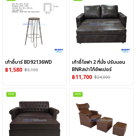
เก้าอี้บาร์ BD92136WD
เก้าอี้โซฟา 2 ที่นั่ง ปรับนอน
฿
1,580
BNRสปาโก้อัพเปอร์
฿
3,150
฿
11,700
฿
24,000
NEW
NEW