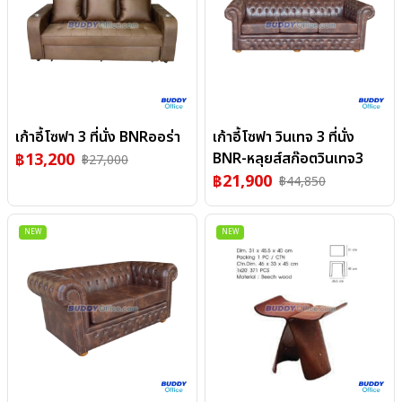
เก้าอี้โซฟา 3 ที่นั่ง BNRออร่า
เก้าอี้โซฟา วินเทจ 3 ที่นั่ง
฿
13,200
BNR-หลุยส์สก๊อตวินเทจ3
฿
27,000
฿
21,900
฿
44,850
NEW
NEW