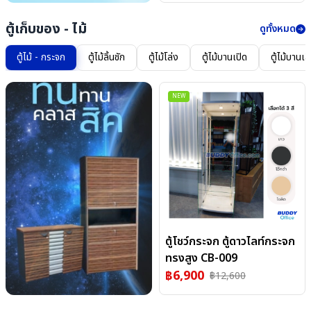
ตู้เก็บของ - ไม้
ดูทั้งหมด
ตู้ไม้ - กระจก
ตู้ไม้ลิ้นชัก
ตู้ไม้โล่ง
ตู้ไม้บานเปิด
ตู้ไม้บานเล
NEW
ตู้โชว์กระจก ตู้ดาวไลท์กระจก
ทรงสูง CB-009
฿
6,900
฿
12,600