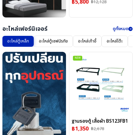
฿
5,800
฿
12,128
อะไหล่เฟอร์นิเจอร์
ดูทั้งหมด
อะไหล่ตู้เหล็ก
อะไหล่ตู้เซฟนิรภัย
อะไหล่เก้าอี้
อะไหล่โต๊ะ
อ
NEW
ฐานรองตู้ เสื้อผ้า BS123FB1
฿
1,350
฿
2,678