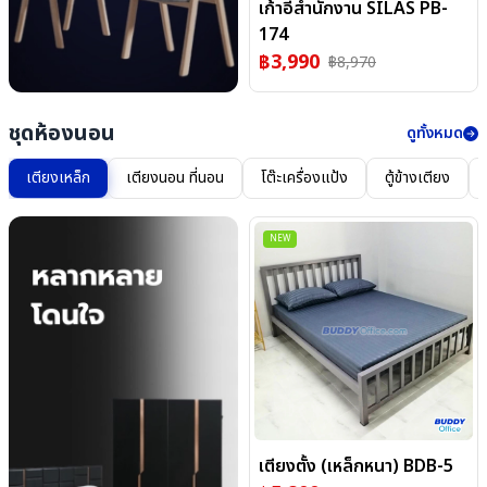
เก้าอี้สำนักงาน SILAS PB-
174
฿
3,990
฿
8,970
ชุดห้องนอน
ดูทั้งหมด
เตียงเหล็ก
เตียงนอน ที่นอน
โต๊ะเครื่องแป้ง
ตู้ข้างเตียง
NEW
เตียงตั้ง (เหล็กหนา) BDB-5