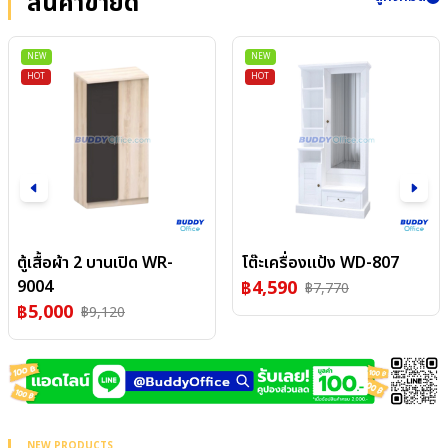
สินค้าขายดี
NEW
NEW
HOT
HOT
โต๊ะเครื่องแป้ง WD-807
ตู้เสื้อผ้า 4 บานเปิด WR-
฿
4,590
1608B
฿
7,770
฿
8,800
฿
16,050
NEW PRODUCTS