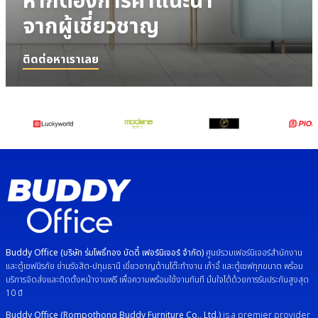
หากต้องการคำแนะนำ
จากผู้เชี่ยวชาญ
ติดต่อหาเราเลย
Buddy Office (บริษัท ร่มโพธิ์ทอง บัดดี้ เฟอร์นิเจอร์ จำกัด)
ศูนย์รวมเฟอร์นิเจอร์สำนักงาน
และตู้เซฟนิรภัย ย่านรังสิต-ปทุมธานี เชี่ยวชาญด้านโต๊ะทำงาน เก้าอี้ และตู้เซฟทุกขนาด พร้อม
บริการจัดส่งและติดตั้งหน้างานฟรี เพื่อความพร้อมใช้งานทันที มั่นใจได้ด้วยการรับประกันสูงสุด
10 ปี
Buddy Office (Rompothong Buddy Furniture Co., Ltd.)
is a premier provider