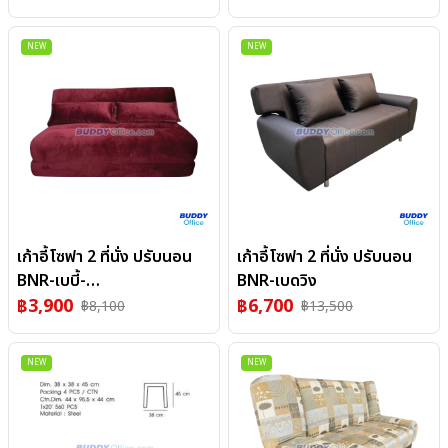
NEW
NEW
เก้าอี้โซฟา 2 ที่นั่ง ปรับนอน
เก้าอี้โซฟา 2 ที่นั่ง ปรับนอน
BNR-เบบี้-
BNR-เบดวิง
SOCIALDISTANCING
฿
3,900
฿
6,700
฿
8,100
฿
13,500
NEW
NEW