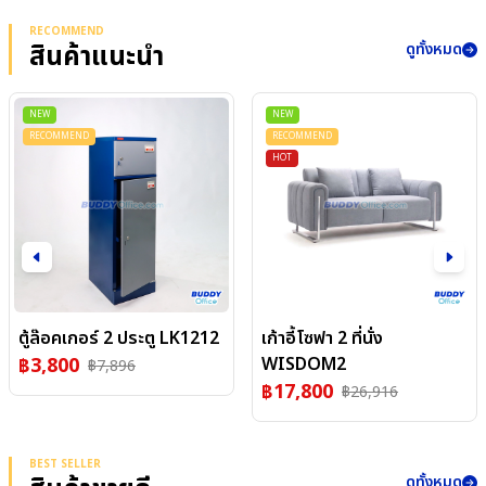
RECOMMEND
ดูทั้งหมด
สินค้าแนะนำ
NEW
NEW
RECOMMEND
RECOMMEND
HOT
เก้าอี้โซฟา 2 ที่นั่ง
โต๊ะเหลี่ยม 72*72 ซม.ขา
WISDOM2
เหลี่ยม ST117
฿
17,800
฿
3,650
฿
26,916
฿
8,400
BEST SELLER
ดูทั้งหมด