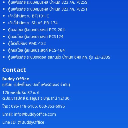
ตู้เซฟนิรภัย ระบบหมุนรหัส น้ำหนัก 323 กก. 7025S
ตู้เซฟนิรภัย ระบบหมุนรหัส น้ำหนัก 323 กก. 7025T
เก้าอี้สำนักงาน BTJ191-C
เก้าอี้สำนักงาน SILAS PB-174
ตู้คอลโซล ตู้อเนกประสงค์ PCS-204
ตู้คอนโซล ตู้อเนกประสงค์ PCS124
ตู้โชว์กั้นห้อง PMC-122
ตู้คอลโซล ตู้อเนกประสงค์ PCS-164
ตู้เซฟนิรภัย ระบบดิจิตอล สแกนนิ้ว น้ำหนัก 640 กก. รุ่น 2D-203S
Contact
Buddy Office
(บริษัท ร่มโพธิ์ทอง บัดดี้ เฟอร์นิเจอร์ จำกัด)
176 พหลโยธิน 87 ซ. 6
ต.ประชาธิปัตย์ อ.ธัญบุรี จ.ปทุมธานี 12130
โทร : 095-118-5165, 063-353-6995
Email: info@buddyoffice.com
Line ID: @BuddyOffice