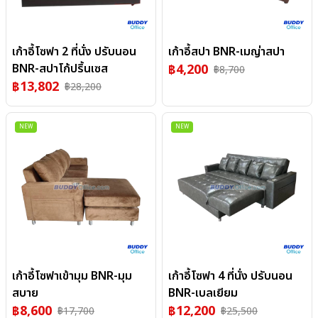
เก้าอี้โซฟา 2 ที่นั่ง ปรับนอน
เก้าอี้สปา BNR-เมญ่าสปา
BNR-สปาโก้ปริ้นเซส
฿
4,200
฿
8,700
฿
13,802
฿
28,200
NEW
NEW
เก้าอี้โซฟาเข้ามุม BNR-มุม
เก้าอี้โซฟา 4 ที่นั่ง ปรับนอน
สบาย
BNR-เบลเยียม
฿
8,600
฿
12,200
฿
17,700
฿
25,500