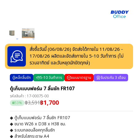
สั่งซื้อวันนี้ (
06/08/26
) จัดส่งได้ภายใน
11/08/26
-
17/08/26
ผลิตและจัดส่งภายใน
5
-
10
วันทำการ
(ไม่
รวมอาทิตย์ และวันหยุดนักขัตฤกษ์)
ตู้เหล็กลิ้นชัก
5
-
10
วันทำการ
แบบมาตรฐาน
รับประกัน 3 เดือน
ตู้เก็บแบบฟอร์ม 7 ลิ้นชัก FR107
รหัสสินค้า :
17-00075-00
฿
1,700
฿
3,591
53
%
◆ ตู้เก็บแบบฟอร์ม 7 ลิ้นชัก FR107
◆ ขนาด W26 x D38 x H38 ซม.
◆ ระบบกลอนล็อคทุกลิ้นชัก
◆ สำหรับใสกระดาษ A4