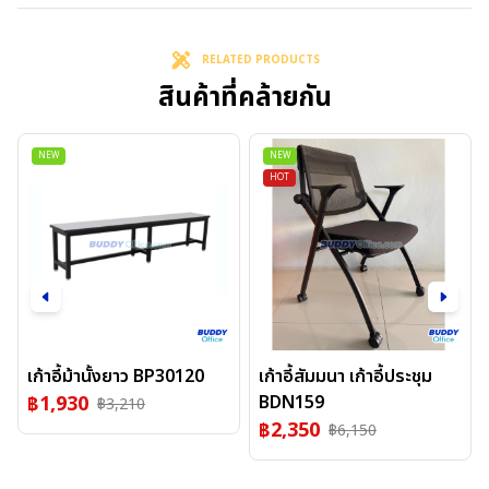
RELATED PRODUCTS
สินค้าที่คล้ายกัน
NEW
NEW
HOT
เก้าอี้ม้านั้งยาว BP30120
เก้าอี้สัมมนา เก้าอี้ประชุม
฿
1,930
BDN159
฿
3,210
฿
2,350
฿
6,150