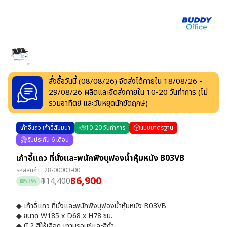
สั่งซื้อวันนี้ (
08/08/26
) จัดส่งได้ภายใน
18/08/26
-
29/08/26
ผลิตและจัดส่งภายใน
10
-
20
วันทำการ
(ไม่
รวมอาทิตย์ และวันหยุดนักขัตฤกษ์)
เก้าอี้แถว เก้าอี้สัมมนา
10
-
20
วันทำการ
แบบมาตรฐาน
รับประกัน 6 เดือน
เก้าอี้แถว ที่นั่งและพนักพิงบุฟองน้ำหุ้มหนัง B03VB
รหัสสินค้า :
28-00003-00
฿
6,900
฿
14,400
53
%
◆ เก้าอี้แถว ที่นั่งและพนักพิงบุฟองน้ำหุ้มหนัง B03VB
◆ ขนาด W185 x D68 x H78 ซม.
◆ มี 2 สีให้เลือก เทาบรอนซ์และสีดำ