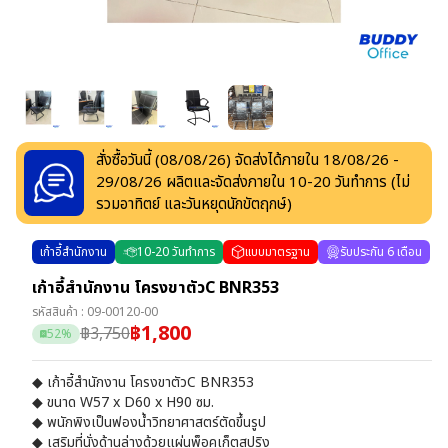
สั่งซื้อวันนี้ (
08/08/26
) จัดส่งได้ภายใน
18/08/26
-
29/08/26
ผลิตและจัดส่งภายใน
10
-
20
วันทำการ
(ไม่
รวมอาทิตย์ และวันหยุดนักขัตฤกษ์)
เก้าอี้สำนักงาน
10
-
20
วันทำการ
แบบมาตรฐาน
รับประกัน 6 เดือน
เก้าอี้สำนักงาน โครงขาตัวC BNR353
รหัสสินค้า :
09-00120-00
฿
1,800
฿
3,750
52
%
◆ เก้าอี้สำนักงาน โครงขาตัวC BNR353
◆ ขนาด W57 x D60 x H90 ซม.
◆ พนักพิงเป็นฟองน้ำวิทยาศาสตร์ตัดขึ้นรูป
◆ เสริมที่นั่งด้านล่างด้วยแผ่นพ็อคเก็ตสปริง