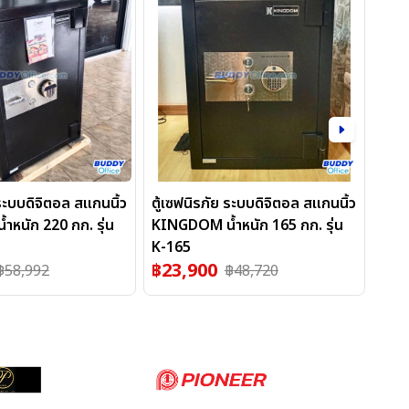
 ระบบดิจิตอล สแกนนิ้ว
ตู้เซฟนิรภัย ระบบดิจิตอล สแกนนิ้ว
ตู้เ
หนัก 220 กก. รุ่น
KINGDOM น้ำหนัก 165 กก. รุ่น
KING
K-165
K-1
฿
23,900
฿
1
฿
58,992
฿
48,720