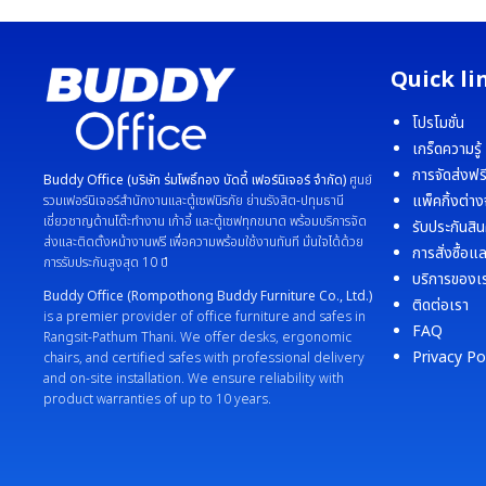
Quick li
โปรโมชั่น
เกร็ดความรู้
การจัดส่งฟร
Buddy Office (บริษัท ร่มโพธิ์ทอง บัดดี้ เฟอร์นิเจอร์ จำกัด)
ศูนย์
แพ็คกิ้งต่าง
รวมเฟอร์นิเจอร์สำนักงานและตู้เซฟนิรภัย ย่านรังสิต-ปทุมธานี
เชี่ยวชาญด้านโต๊ะทำงาน เก้าอี้ และตู้เซฟทุกขนาด พร้อมบริการจัด
รับประกันสิน
ส่งและติดตั้งหน้างานฟรี เพื่อความพร้อมใช้งานทันที มั่นใจได้ด้วย
การสั่งซื้อแ
การรับประกันสูงสุด 10 ปี
บริการของเ
Buddy Office (Rompothong Buddy Furniture Co., Ltd.)
ติดต่อเรา
is a premier provider of office furniture and safes in
FAQ
Rangsit-Pathum Thani. We offer desks, ergonomic
Privacy Po
chairs, and certified safes with professional delivery
and on-site installation. We ensure reliability with
product warranties of up to 10 years.