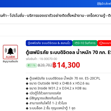
จัดส่งฟร
นค้า
โปรโมชั่น
บริการของเรา
ตัวอย่างติดตั้งหน้างาน
เกร็ดความรู้
ต
ตู้เซฟนิรภัย ระบบดิจิตอล & สแกนนิ้ว
3
-
10
วันทำการ
แบบมา
ตู้เซฟนิรภัย ระบบดิจิตอล น้ำหนัก 70 กก.
รหัสสินค้า :
18-00070-00
฿
14,300
฿
28,782
51
%
◆ ตู้เซฟนิรภัย ระบบดิจิตอล น้ำหนัก 70 กก. ES-20CPL
◆ ขนาด Outside W43 x D48.6 x H52.6 ซม.
◆ ขนาด Inside W31.2 x D34.2 x H38 ซม.
◆ เปิดตู้ได้ด้วยการกดรหัส
◆ มีสัญญาณเสียงกันขโมย
◆ สามารถกันไฟได้ 1-2 ชั่วโมง
◆ ระบบล็อค 2 ชั้น กุญแจหน้าตู้ 1 ชุด