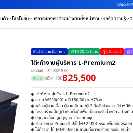
จัดส่งฟร
นค้า
โปรโมชั่น
บริการของเรา
ตัวอย่างติดตั้งหน้างาน
เกร็ดความรู้
ต
โต๊ะสำนักงาน โต๊ะทำงาน
10
-
20
วันทำการ
ปรับแบบได้
ร
โต๊ะทำงานผู้บริหาร L-Premium2
รหัสสินค้า :
29-00019-00
฿
25,500
฿
54,180
53
%
◆ โต๊ะทำงานผู้บริหาร L-Premium2
◆ ขนาด W200(90) x D180(50) x H75 ซม.
◆ พร้อมตู้บานเลื่อน ตู้บานเปิดและตู้ 2 ลิ้นชักด้านขวา สีดำ+สีหิ
◆ โครงสร้างเป็นตู้ตัวถังเต็มถึงพื้น เป็นคานรับน้ำหนัก อย่างด
◆ มีกุญแจล็อค ลูกกุญแจ 2 ดอกต่อชุด
◆ สามารถติด Popup 2 ปลั๊กไฟ+2 USB หรือ เพิ่มกล่องร้อยส
◆ ไม้ทำจาก ไม้ MDF ปิดผิวเมลามีนทั้งตัวอย่างดี กันชื้น กันน้ำ