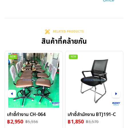
RELATED PRODUCTS
สินค้าที่คล้ายกัน
NEW
NEW
เก้าอี้ทำงาน CH-064
เก้าอี้สำนักงาน BTJ191-C
฿
2,950
฿
1,850
฿
5,556
฿
3,570