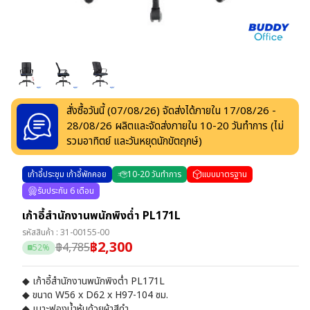
สั่งซื้อวันนี้ (
07/08/26
) จัดส่งได้ภายใน
17/08/26
-
28/08/26
ผลิตและจัดส่งภายใน
10
-
20
วันทำการ
(ไม่
รวมอาทิตย์ และวันหยุดนักขัตฤกษ์)
เก้าอี้ประชุม เก้าอี้พักคอย
10
-
20
วันทำการ
แบบมาตรฐาน
รับประกัน 6 เดือน
เก้าอี้สำนักงานพนักพิงต่ำ PL171L
รหัสสินค้า :
31-00155-00
฿
2,300
฿
4,785
52
%
◆ เก้าอี้สำนักงานพนักพิงต่ำ PL171L
◆ ขนาด W56 x D62 x H97-104 ซม.
◆ เบาะฟองน้ำหุ้มด้วยผ้าสีดำ