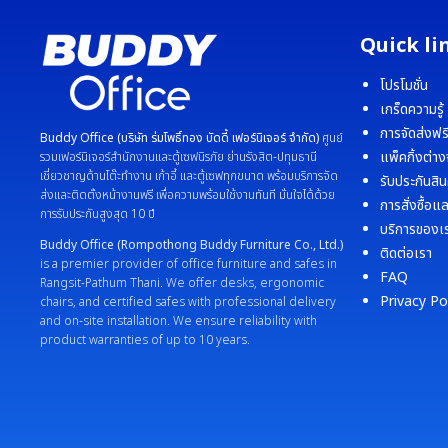
Quick li
โปรโมชั่น
เกร็ดความรู้
การจัดส่งฟร
Buddy Office (บริษัท ร่มโพธิ์ทอง บัดดี้ เฟอร์นิเจอร์ จำกัด)
ศูนย์
แพ็คกิ้งต่าง
รวมเฟอร์นิเจอร์สำนักงานและตู้เซฟนิรภัย ย่านรังสิต-ปทุมธานี
เชี่ยวชาญด้านโต๊ะทำงาน เก้าอี้ และตู้เซฟทุกขนาด พร้อมบริการจัด
รับประกันสิน
ส่งและติดตั้งหน้างานฟรี เพื่อความพร้อมใช้งานทันที มั่นใจได้ด้วย
การสั่งซื้อแ
การรับประกันสูงสุด 10 ปี
บริการของเ
Buddy Office (Rompothong Buddy Furniture Co., Ltd.)
ติดต่อเรา
is a premier provider of office furniture and safes in
FAQ
Rangsit-Pathum Thani. We offer desks, ergonomic
Privacy Po
chairs, and certified safes with professional delivery
and on-site installation. We ensure reliability with
product warranties of up to 10 years.