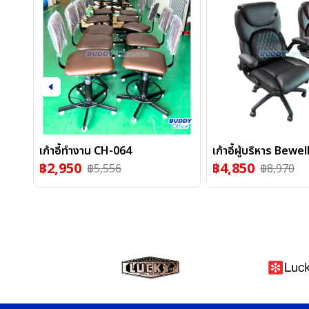
เก้าอี้ทำงาน CH-064
เก้าอี้ผู้บริหาร Bewel
฿
2,950
฿
4,850
฿
5,556
฿
8,970