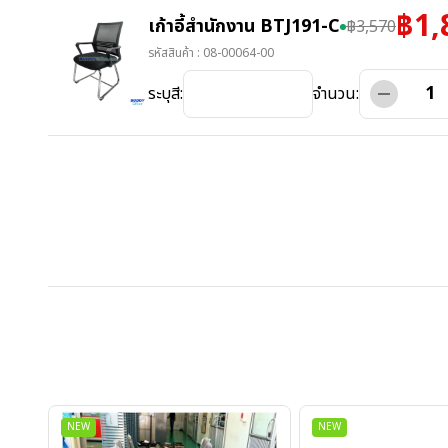
฿
1,
เก้าอี้สำนักงาน BTJ191-C
฿
3,570
รหัสสินค้า :
08-00064-00
ระบุสี:
จำนวน:
NEW
NEW