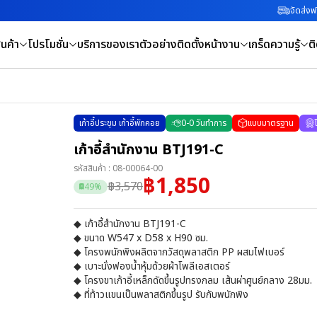
จัดส่งฟร
นค้า
โปรโมชั่น
บริการของเรา
ตัวอย่างติดตั้งหน้างาน
เกร็ดความรู้
ต
เก้าอี้ประชุม เก้าอี้พักคอย
0
-
0
วันทำการ
แบบมาตรฐาน
เก้าอี้สำนักงาน BTJ191-C
รหัสสินค้า :
08-00064-00
฿
1,850
฿
3,570
49
%
◆ เก้าอี้สำนักงาน BTJ191-C
◆ ขนาด W547 x D58 x H90 ซม.
◆ โครงพนักพิงผลิตจากวัสดุพลาสติก PP ผสมไฟเบอร์
◆ เบาะนั่งฟองน้ำหุ้มด้วยผ้าโพลีเอสเตอร์
◆ โครงขาเก้าอี้เหล็กดัดขึ้นรูปทรงกลม เส้นผ่าศูนย์กลาง 28มม.
◆ ที่ท้าวแขนเป็นพลาสติกขึ้นรูป รับกับพนักพิง