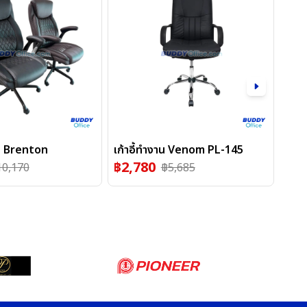
HO
หาร Brenton
เก้าอี้ทำงาน Venom PL-145
เก้า
฿
2,780
พิงศ
10,170
฿
5,685
฿
2,