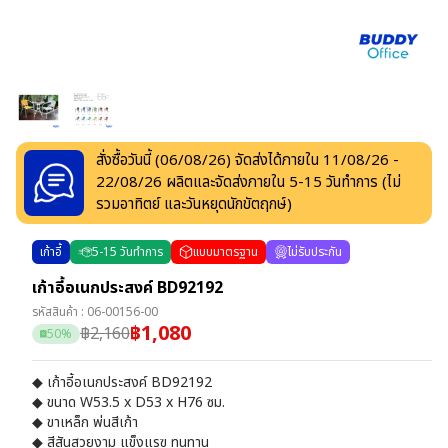
สั่งซื้อวันนี้ (
06/08/26
) จัดส่งได้ภายใน
11/08/26
-
22/08/26
ผลิตและจัดส่งภายใน
5
-
15
วันทำการ
(ไม่
รวมอาทิตย์ และวันหยุดนักขัตฤกษ์)
เก้าอี้
5
-
15
วันทำการ
แบบมาตรฐาน
ไม่รับประกัน
เก้าอี้อเนกประสงค์ BD92192
รหัสสินค้า :
06-00156-00
฿
1,080
฿
2,160
50
%
◆ เก้าอี้อเนกประสงค์ BD92192
◆ ขนาด W53.5 x D53 x H76 ซม.
◆ ขาเหล็ก พ่นสีเก้า
◆ สีสันสวยงาม แข็งแรฃ ทนทาน