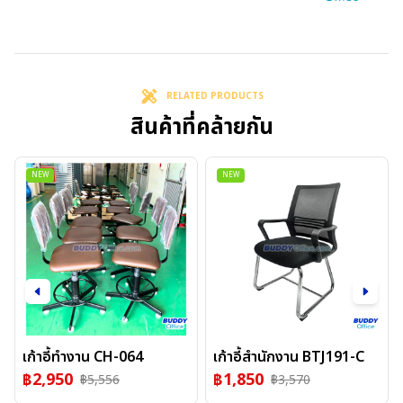
RELATED PRODUCTS
สินค้าที่คล้ายกัน
NEW
NEW
เก้าอี้ทำงาน CH-064
เก้าอี้สำนักงาน BTJ191-C
฿
2,950
฿
1,850
฿
5,556
฿
3,570