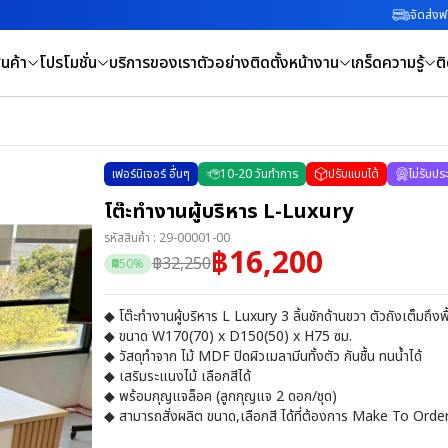
จัดส่งฟร
นค้า
โปรโมชั่น
บริการของเรา
ตัวอย่างติดตั้งหน้างาน
เกร็ดความรู้
ต
เฟอร์นิเจอร์ อื่นๆ
10
-
20
วันทำการ
ปรับแบบได้
ไม่รับปร
โต๊ะทำงานผู้บริหาร L-Luxury
รหัสสินค้า :
29-00001-00
฿
16,200
฿
32,250
50
%
◆ โต๊ะทำงานผู้บริหาร L Luxury 3 ลิ้นชักด้านขวา ตัวถังเต็มถึง
◆ ขนาด W170(70) x D150(50) x H75 ซม.
◆ วัสดุทำจาก ไม้ MDF ปิดผิวเมลามีนทั้งตัว กันชื้น ทนน้ำได้
◆ เสริมระแนงไม้ เลือกสีได้
◆ พร้อมกุญแจล็อค (ลูกกุญแจ 2 ดอก/ชุด)
◆ สามารถสั่งผลิต ขนาด,เลือกสี ได้ที่ต้องการ Make To Orde