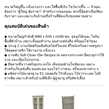
ขนาดใหญ่ขึ้น แข็งแรงกว่า และให้พื้นที่เก็บ โชว์มากขึ้น — ถ้าคุณ
ต้องการ “ตู้ใหญ่ คุ้มราคา” สำหรับวางของเยอะ ตรงนี้คุ้มค่าเมื่อเทียบ
กับราคา และเหมาะกับบ้านหรือร้านที่ต้องเก็บของหลายอย่าง
คุณสมบัติเด่นของสินค้า
◆ ขนาดใหญ่กำลังดี W80 x D35 x H180 ซม. จุของได้เยอะ ไม่กิน
พื้นที่ตัวบ้าน เหมาะทั้งมุมทำงาน มุมอ่านหนังสือ หรือมุมโชว์ของ
◆ ประตู 2 บานเปิดพร้อมมือจับสไตล์วินเทจ ดีไซน์เสริมความหรูหรา
ให้ลุคคลาสสิก ใช้งานง่าย แข็งแรง
◆ บานพับ Soft Close เปิด–ปิดนุ่มนวล ลดแรงกระแทก ยืดอายุการใช้
งาน และเงียบไม่รบกวน
◆ มีหลายชั้นวางพร้อมกระจกใส เห็นของด้านในชัดเจน เหมาะ
สำหรับเก็บหนังสือ ของสะสม ของโชว์ ภาชนะ หรือเอกสารต่าง ๆ
◆ ผลิตจากไม้มาตรฐาน E1 ปลอดภัย ไร้กลิ่นฉุน ไร้สารระเหย ไม่มี
สารพิษ เหมาะสำหรับบ้านที่มีเด็ก ผู้สูงอายุ หรือสัตว์เลี้ยง