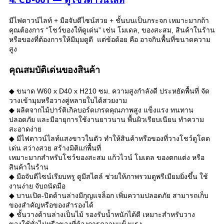
มีไฟดาวน์ไลท์ + มือจับดีไซน์สวย + ชั้นบนเป็นกระจก เหมาะมากถ้า
คุณต้องการ “โชว์ของให้ดูเด่น” เช่น โมเดล, ของสะสม, สินค้าในร้าน
หรือของที่ต้องการให้มีมุมดูดี แต่ข้อด้อย คือ อาจกินพื้นที่ขนาดความ
สูง
คุณสมบัติเด่นของสินค้า
◆ ขนาด W60 x D40 x H210 ซม. ความสูงกำลังดี ประหยัดพื้นที่ จัด
วางเข้ามุมหรือวางคู่หลายใบได้สวยงาม
◆ ผลิตจากไม้ปาร์ติเกิลบอร์ดเกรดคุณภาพสูง แข็งแรง ทนทาน
ปลอดภัย และมีอายุการใช้งานยาวนาน พื้นผิวเรียบเนียน ทำความ
สะอาดง่าย
◆ มีไฟดาวน์ไลท์แสงขาวในตัว ทำให้สินค้าหรือของที่วางโชว์ดูโดด
เด่น สว่างสวย สร้างมิติแก่พื้นที่
เหมาะมากสำหรับโชว์ของสะสม แก้วไวน์ โมเดล ของตกแต่ง หรือ
สินค้าในร้าน
◆ มือจับดีไซน์เรียบหรู ดูมีสไตล์ ช่วยให้ภาพรวมดูพรีเมียมยิ่งขึ้น ใช้
งานง่าย จับถนัดมือ
◆ บานเปิด-ปิดด้านล่างมีกุญแจล็อก เพิ่มความปลอดภัย สามารถเก็บ
ของสำคัญหรือของสำรองได้
◆ ชั้นวางด้านล่างเป็นไม้ รองรับน้ำหนักได้ดี เหมาะสำหรับวาง