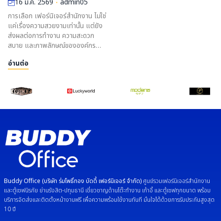
16 มี.ค. 2569
admin05
การเลือก เฟอร์นิเจอร์สำนักงาน ไม่ใช่
แค่เรื่องความสวยงามเท่านั้น แต่ยัง
ส่งผลต่อการทำงาน ความสะดวก
สบาย และภาพลักษณ์ขององค์กร
หากเลือกไม่เหมาะสมอาจทำให้เสียค่า
อ่านต่อ
ใช้จ่ายซ้ำในอนาคต ดังนั้นก่อนตัดสินใจ
ซื้อ ควรตรวจสอบปัจจัยสำคัญต่อไปนี้
Buddy Office (บริษัท ร่มโพธิ์ทอง บัดดี้ เฟอร์นิเจอร์ จำกัด)
ศูนย์รวมเฟอร์นิเจอร์สำนักงาน
และตู้เซฟนิรภัย ย่านรังสิต-ปทุมธานี เชี่ยวชาญด้านโต๊ะทำงาน เก้าอี้ และตู้เซฟทุกขนาด พร้อม
บริการจัดส่งและติดตั้งหน้างานฟรี เพื่อความพร้อมใช้งานทันที มั่นใจได้ด้วยการรับประกันสูงสุด
10 ปี