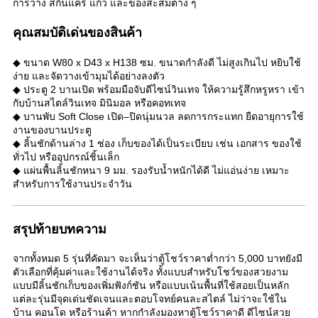
การวาง สกินแคร์ แก้ว และของสะสมต่าง ๆ
คุณสมบัติเด่นของสินค้า
◆ ขนาด W80 x D43 x H138 ซม. ขนาดกำลังดี ไม่สูงเกินไป หยิบใช้
ง่าย และจัดวางเข้ามุมได้อย่างลงตัว
◆ ประตู 2 บานเปิด พร้อมมือจับดีไซน์วินเทจ ให้ความรู้สึกหรูหรา เข้า
กับบ้านสไตล์วินเทจ มินิมอล หรือคอทเทจ
◆ บานพับ Soft Close เปิด–ปิดนุ่มนวล ลดการกระแทก ยืดอายุการใช้
งานของบานประตู
◆ ลิ้นชักด้านล่าง 1 ช่อง เก็บของได้เป็นระเบียบ เช่น เอกสาร ของใช้
ทั่วไป หรืออุปกรณ์ชิ้นเล็ก
◆ แผ่นพื้นลิ้นชักหนา 9 มม. รองรับน้ำหนักได้ดี ไม่แอ่นง่าย เหมาะ
สำหรับการใช้งานประจำวัน
สรุปท้ายบทความ
จากทั้งหมด 5 รุ่นที่คัดมา จะเห็นว่าตู้โชว์ราคาต่ำกว่า 5,000 บาทยังมี
ตัวเลือกที่คุ้มค่าและใช้งานได้จริง ทั้งแบบสำหรับโชว์ของสวยงาม
แบบมีลิ้นชักเก็บของเพิ่มฟังก์ชัน หรือแบบเน้นพื้นที่ใช้สอยเป็นหลัก
แต่ละรุ่นมีจุดเด่นชัดเจนและตอบโจทย์คนละสไตล์ ไม่ว่าจะใช้ใน
บ้าน คอนโด หรือร้านค้า หากกำลังมองหาตู้โชว์ราคาดี ดีไซน์สวย